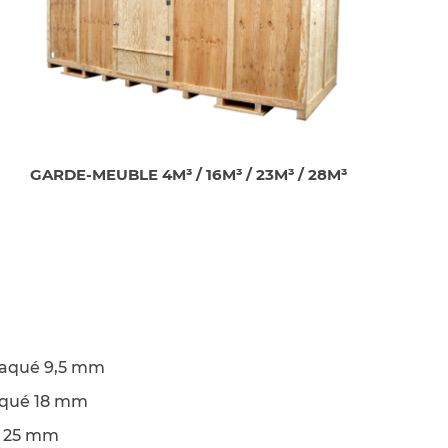
GARDE-MEUBLE 4M³ / 16M³ / 23M³ / 28M³
laqué 9,5 mm
aqué 18 mm
x 25 mm